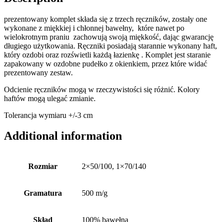
prezentowany komplet składa się z trzech ręczników, zostały one
wykonane z miękkiej i chłonnej bawełny, które nawet po
wielokrotnym praniu zachowują swoją miękkość, dając gwarancję
długiego użytkowania. Ręczniki posiadają starannie wykonany haft,
który ozdobi oraz rozświetli każdą łazienkę . Komplet jest staranie
zapakowany w ozdobne pudełko z okienkiem, przez które widać
prezentowany zestaw.
Odcienie ręczników mogą w rzeczywistości się różnić. Kolory
haftów mogą ulegać zmianie.
Tolerancja wymiaru +/-3 cm
Additional information
Rozmiar
2×50/100, 1×70/140
Gramatura
500 m/g
Skład
100% bawełna