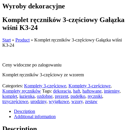
Wyroby dekoracyjne
Komplet ręczników 3-częściowy Gałązka
wiśni K3-24
Start
»
Product
»
Komplet ręczników 3-częściowy Gałązka wiśni
K3-24
Ceny widoczne po zalogowaniu
Komplet ręczników 3-częściowy ze wzorem
Categories:
Komplety 3-częściowe
,
Komplety 3-częściowe
,
Komplety ręczników
Tags:
dekoracja
,
haft
,
haftowane
,
imieniny
,
komplet
,
łazienka
,
ozdobne
,
prezent
,
pudełko
,
ręczniki
,
trzyczęściowe
,
urodziny
,
wyjątkowe
,
wzory
,
zestaw
Description
Additional information
Description