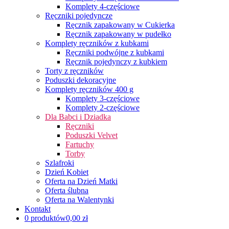
Komplety 4-częściowe
Ręczniki pojedyncze
Ręcznik zapakowany w Cukierka
Ręcznik zapakowany w pudełko
Komplety ręczników z kubkami
Ręczniki podwójne z kubkami
Ręcznik pojedynczy z kubkiem
Torty z ręczników
Poduszki dekoracyjne
Komplety ręczników 400 g
Komplety 3-częściowe
Komplety 2-częściowe
Dla Babci i Dziadka
Ręczniki
Poduszki Velvet
Fartuchy
Torby
Szlafroki
Dzień Kobiet
Oferta na Dzień Matki
Oferta ślubna
Oferta na Walentynki
Kontakt
0 produktów
0,00 zł