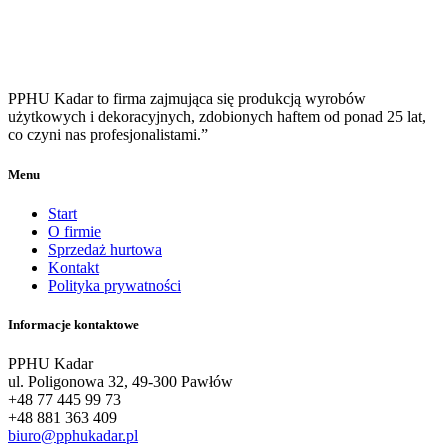
PPHU Kadar to firma zajmująca się produkcją wyrobów
użytkowych i dekoracyjnych, zdobionych haftem od ponad 25 lat,
co czyni nas profesjonalistami.”
Menu
Start
O firmie
Sprzedaż hurtowa
Kontakt
Polityka prywatności
Informacje kontaktowe
PPHU Kadar
ul. Poligonowa 32, 49-300 Pawłów
+48 77 445 99 73
+48 881 363 409
biuro@pphukadar.pl