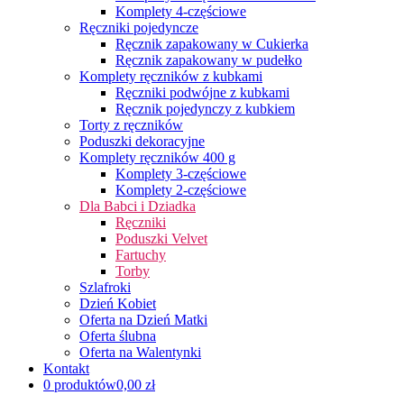
Komplety 4-częściowe
Ręczniki pojedyncze
Ręcznik zapakowany w Cukierka
Ręcznik zapakowany w pudełko
Komplety ręczników z kubkami
Ręczniki podwójne z kubkami
Ręcznik pojedynczy z kubkiem
Torty z ręczników
Poduszki dekoracyjne
Komplety ręczników 400 g
Komplety 3-częściowe
Komplety 2-częściowe
Dla Babci i Dziadka
Ręczniki
Poduszki Velvet
Fartuchy
Torby
Szlafroki
Dzień Kobiet
Oferta na Dzień Matki
Oferta ślubna
Oferta na Walentynki
Kontakt
0 produktów
0,00 zł