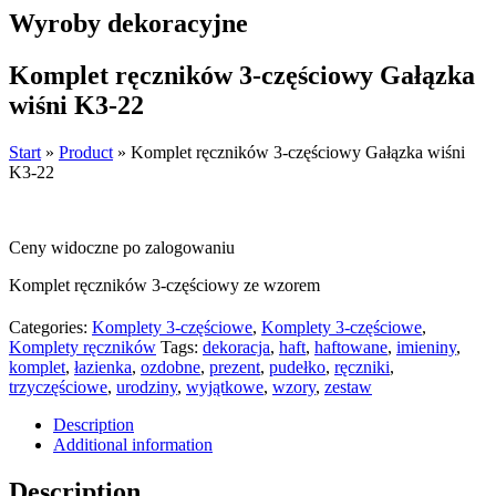
Wyroby dekoracyjne
Komplet ręczników 3-częściowy Gałązka
wiśni K3-22
Start
»
Product
»
Komplet ręczników 3-częściowy Gałązka wiśni
K3-22
Ceny widoczne po zalogowaniu
Komplet ręczników 3-częściowy ze wzorem
Categories:
Komplety 3-częściowe
,
Komplety 3-częściowe
,
Komplety ręczników
Tags:
dekoracja
,
haft
,
haftowane
,
imieniny
,
komplet
,
łazienka
,
ozdobne
,
prezent
,
pudełko
,
ręczniki
,
trzyczęściowe
,
urodziny
,
wyjątkowe
,
wzory
,
zestaw
Description
Additional information
Description