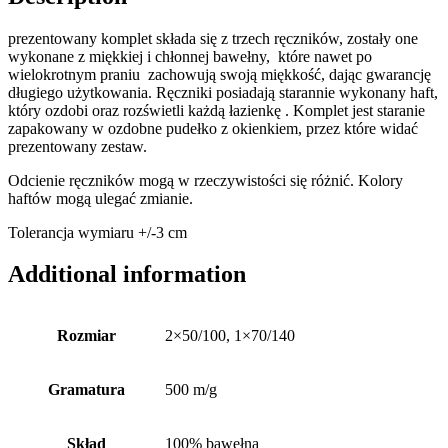
prezentowany komplet składa się z trzech ręczników, zostały one
wykonane z miękkiej i chłonnej bawełny, które nawet po
wielokrotnym praniu zachowują swoją miękkość, dając gwarancję
długiego użytkowania. Ręczniki posiadają starannie wykonany haft,
który ozdobi oraz rozświetli każdą łazienkę . Komplet jest staranie
zapakowany w ozdobne pudełko z okienkiem, przez które widać
prezentowany zestaw.
Odcienie ręczników mogą w rzeczywistości się różnić. Kolory
haftów mogą ulegać zmianie.
Tolerancja wymiaru +/-3 cm
Additional information
Rozmiar
2×50/100, 1×70/140
Gramatura
500 m/g
Skład
100% bawełna