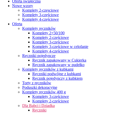
Oferta świąteczna
Nowe wzory
Komplety 2-częsciowe
Komplety 3-częściowe
Komplety 4-częściowe
Oferta
Komplety ręczników
Komplety 2×50/100
Komplety 2-częściowe
Komplety 3-częściowe
Komplety 3-częściowe w celofanie
Komplety 4-częściowe
Ręczniki pojedyncze
Ręcznik zapakowany w Cukierka
Ręcznik zapakowany w pudełko
Komplety ręczników z kubkami
Ręczniki podwójne z kubkami
Ręcznik pojedynczy z kubkiem
Torty z ręczników
Poduszki dekoracyjne
Komplety ręczników 400 g
Komplety 3-częściowe
Komplety 2-częściowe
Dla Babci i Dziadka
Ręczniki