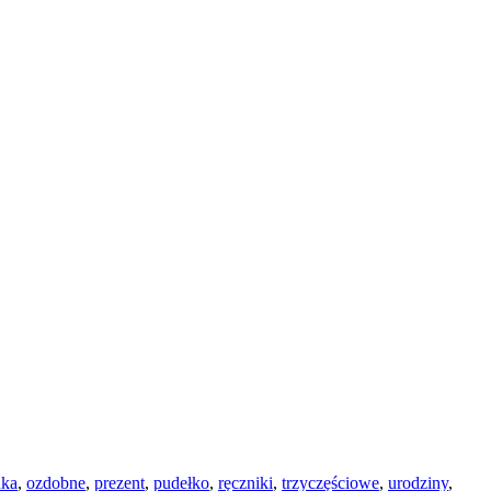
nka
,
ozdobne
,
prezent
,
pudełko
,
ręczniki
,
trzyczęściowe
,
urodziny
,