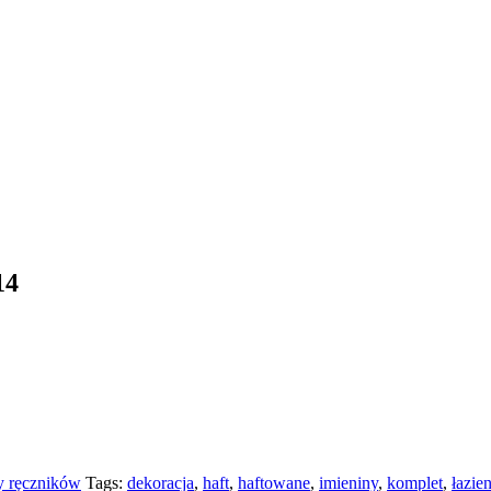
14
y ręczników
Tags:
dekoracja
,
haft
,
haftowane
,
imieniny
,
komplet
,
łazie