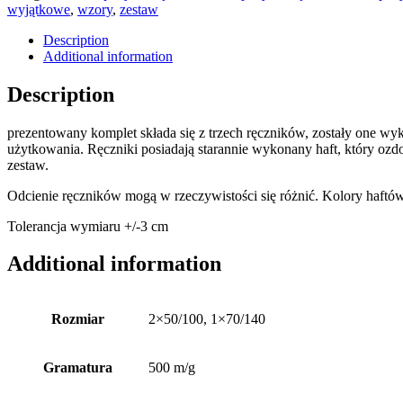
wyjątkowe
,
wzory
,
zestaw
Description
Additional information
Description
prezentowany komplet składa się z trzech ręczników, zostały one w
użytkowania. Ręczniki posiadają starannie wykonany haft, który ozd
zestaw.
Odcienie ręczników mogą w rzeczywistości się różnić. Kolory haftó
Tolerancja wymiaru +/-3 cm
Additional information
Rozmiar
2×50/100, 1×70/140
Gramatura
500 m/g