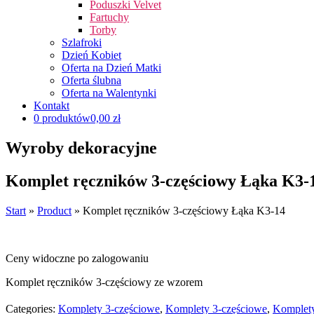
Poduszki Velvet
Fartuchy
Torby
Szlafroki
Dzień Kobiet
Oferta na Dzień Matki
Oferta ślubna
Oferta na Walentynki
Kontakt
0 produktów
0,00 zł
Wyroby dekoracyjne
Komplet ręczników 3-częściowy Łąka K3-
Start
»
Product
»
Komplet ręczników 3-częściowy Łąka K3-14
Ceny widoczne po zalogowaniu
Komplet ręczników 3-częściowy ze wzorem
Categories:
Komplety 3-częściowe
,
Komplety 3-częściowe
,
Komplet