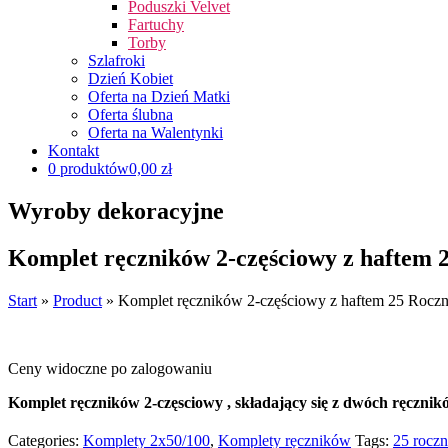
Poduszki Velvet
Fartuchy
Torby
Szlafroki
Dzień Kobiet
Oferta na Dzień Matki
Oferta ślubna
Oferta na Walentynki
Kontakt
0 produktów
0,00 zł
Wyroby dekoracyjne
Komplet ręczników 2-częściowy z haftem 
Start
»
Product
»
Komplet ręczników 2-częściowy z haftem 25 Rocz
Ceny widoczne po zalogowaniu
Komplet ręczników 2-częsciowy , składający się z dwóch ręczn
Categories:
Komplety 2x50/100
,
Komplety ręczników
Tags:
25 roczn