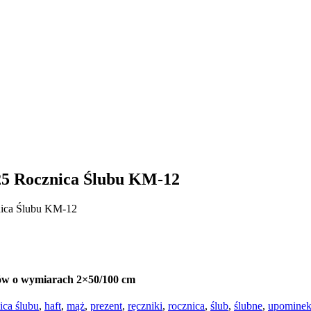
25 Rocznica Ślubu KM-12
nica Ślubu KM-12
ików o wymiarach 2×50/100 cm
ica ślubu
,
haft
,
mąż
,
prezent
,
ręczniki
,
rocznica
,
ślub
,
ślubne
,
upomine