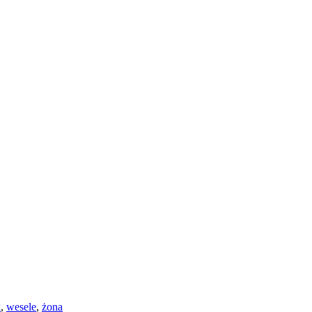
k
,
wesele
,
żona