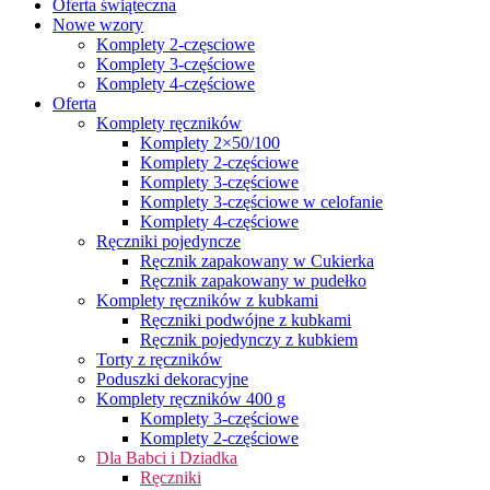
Oferta świąteczna
Nowe wzory
Komplety 2-częsciowe
Komplety 3-częściowe
Komplety 4-częściowe
Oferta
Komplety ręczników
Komplety 2×50/100
Komplety 2-częściowe
Komplety 3-częściowe
Komplety 3-częściowe w celofanie
Komplety 4-częściowe
Ręczniki pojedyncze
Ręcznik zapakowany w Cukierka
Ręcznik zapakowany w pudełko
Komplety ręczników z kubkami
Ręczniki podwójne z kubkami
Ręcznik pojedynczy z kubkiem
Torty z ręczników
Poduszki dekoracyjne
Komplety ręczników 400 g
Komplety 3-częściowe
Komplety 2-częściowe
Dla Babci i Dziadka
Ręczniki