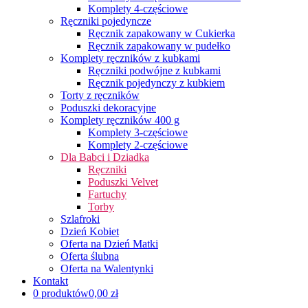
Komplety 4-częściowe
Ręczniki pojedyncze
Ręcznik zapakowany w Cukierka
Ręcznik zapakowany w pudełko
Komplety ręczników z kubkami
Ręczniki podwójne z kubkami
Ręcznik pojedynczy z kubkiem
Torty z ręczników
Poduszki dekoracyjne
Komplety ręczników 400 g
Komplety 3-częściowe
Komplety 2-częściowe
Dla Babci i Dziadka
Ręczniki
Poduszki Velvet
Fartuchy
Torby
Szlafroki
Dzień Kobiet
Oferta na Dzień Matki
Oferta ślubna
Oferta na Walentynki
Kontakt
0 produktów
0,00 zł