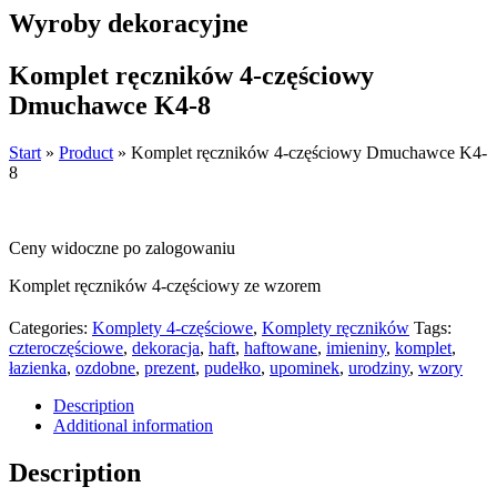
Wyroby dekoracyjne
Komplet ręczników 4-częściowy
Dmuchawce K4-8
Start
»
Product
»
Komplet ręczników 4-częściowy Dmuchawce K4-
8
Ceny widoczne po zalogowaniu
Komplet ręczników 4-częściowy ze wzorem
Categories:
Komplety 4-częściowe
,
Komplety ręczników
Tags:
czteroczęściowe
,
dekoracja
,
haft
,
haftowane
,
imieniny
,
komplet
,
łazienka
,
ozdobne
,
prezent
,
pudełko
,
upominek
,
urodziny
,
wzory
Description
Additional information
Description