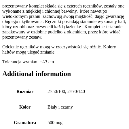
prezentowany komplet składa się z czterech ręczników, zostały one
wykonane z miękkiej i chłonnej bawełny, które nawet po
wielokrotnym praniu zachowują swoją miękkość, dając gwarancję
długiego użytkowania. Ręczniki posiadają starannie wykonany haft,
który ozdobi oraz rozświetli każdą łazienkę . Komplet jest staranie
zapakowany w ozdobne pudełko z okienkiem, przez które widać
prezentowany zestaw.
Odcienie ręczników mogą w rzeczywistości się różnić. Kolory
haftów mogą ulegać zmianie.
Tolerancja wymiaru +/-3 cm
Additional information
Rozmiar
2×50/100, 2×70/140
Kolor
Biały i czarny
Gramatura
500 m/g