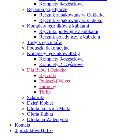
Komplety 4-częściowe
Ręczniki pojedyncze
Ręcznik zapakowany w Cukierka
Ręcznik zapakowany w pudełko
Komplety ręczników z kubkami
Ręczniki podwójne z kubkami
Ręcznik pojedynczy z kubkiem
Torty z ręczników
Poduszki dekoracyjne
Komplety ręczników 400 g
Komplety 3-częściowe
Komplety 2-częściowe
Dla Babci i Dziadka
Ręczniki
Poduszki Velvet
Fartuchy
Torby
Szlafroki
Dzień Kobiet
Oferta na Dzień Matki
Oferta ślubna
Oferta na Walentynki
Kontakt
0 produktów
0,00 zł