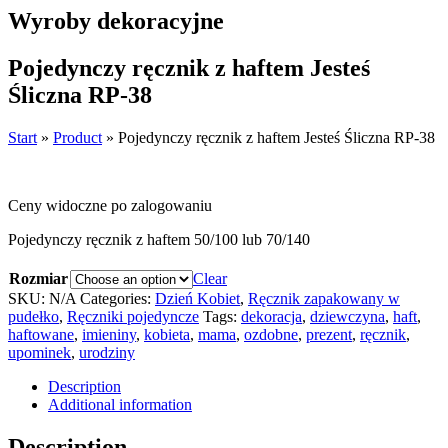
Wyroby dekoracyjne
Pojedynczy ręcznik z haftem Jesteś
Śliczna RP-38
Start
»
Product
»
Pojedynczy ręcznik z haftem Jesteś Śliczna RP-38
Ceny widoczne po zalogowaniu
Pojedynczy ręcznik z haftem 50/100 lub 70/140
Rozmiar
Clear
SKU:
N/A
Categories:
Dzień Kobiet
,
Ręcznik zapakowany w
pudełko
,
Ręczniki pojedyncze
Tags:
dekoracja
,
dziewczyna
,
haft
,
haftowane
,
imieniny
,
kobieta
,
mama
,
ozdobne
,
prezent
,
ręcznik
,
upominek
,
urodziny
Description
Additional information
Description