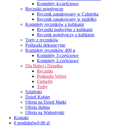
Komplety 4-częściowe
Ręczniki pojedyncze
Ręcznik zapakowany w Cukierka
Ręcznik zapakowany w pudełko
Komplety ręczników z kubkami
Ręczniki podwójne z kubkami
Ręcznik pojedynczy z kubkiem
Torty z ręczników
Poduszki dekoracyjne
Komplety ręczników 400 g
Komplety 3-częściowe
Komplety 2-częściowe
Dla Babci i Dziadka
Ręczniki
Poduszki Velvet
Fartuchy
Torby
Szlafroki
Dzień Kobiet
Oferta na Dzień Matki
Oferta ślubna
Oferta na Walentynki
Kontakt
0 produktów
0,00 zł