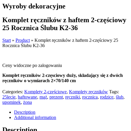
Wyroby dekoracyjne
Komplet ręczników z haftem 2-częściowy
25 Rocznica Ślubu K2-36
Start
»
Product
»
Komplet ręczników z haftem 2-częściowy 25
Rocznica Ślubu K2-36
Ceny widoczne po zalogowaniu
Komplet ręczników 2-częsciowy duży, składający się z dwóch
ręczników o wymiarach 2×70/140 cm
Categories:
Komplety 2-częściowe
,
Komplety ręczników
Tags:
25lecie
,
haftowane
,
mąż
,
prezent
,
ręczniki
,
rocznica
,
rodzice
,
ślub
,
upominek
,
żona
Description
Additional information
Description