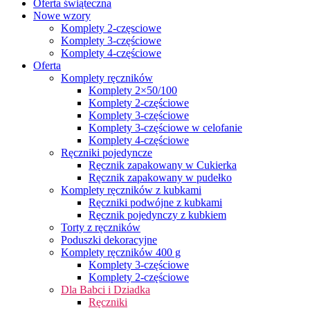
Oferta świąteczna
Nowe wzory
Komplety 2-częsciowe
Komplety 3-częściowe
Komplety 4-częściowe
Oferta
Komplety ręczników
Komplety 2×50/100
Komplety 2-częściowe
Komplety 3-częściowe
Komplety 3-częściowe w celofanie
Komplety 4-częściowe
Ręczniki pojedyncze
Ręcznik zapakowany w Cukierka
Ręcznik zapakowany w pudełko
Komplety ręczników z kubkami
Ręczniki podwójne z kubkami
Ręcznik pojedynczy z kubkiem
Torty z ręczników
Poduszki dekoracyjne
Komplety ręczników 400 g
Komplety 3-częściowe
Komplety 2-częściowe
Dla Babci i Dziadka
Ręczniki