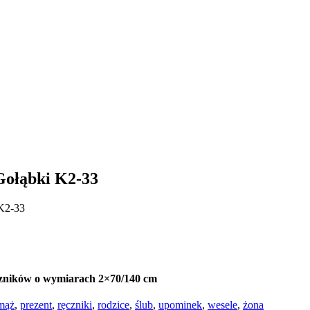
Gołąbki K2-33
 K2-33
ęczników o wymiarach 2×70/140 cm
mąż
,
prezent
,
ręczniki
,
rodzice
,
ślub
,
upominek
,
wesele
,
żona