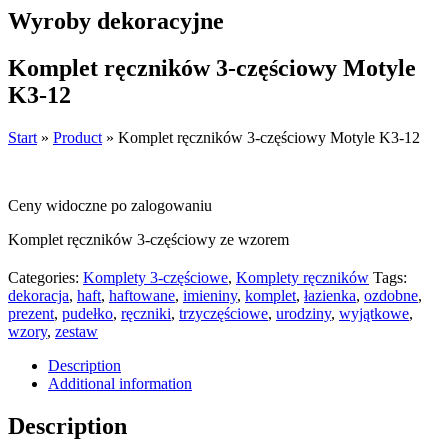
Wyroby dekoracyjne
Komplet ręczników 3-częściowy Motyle
K3-12
Start
»
Product
»
Komplet ręczników 3-częściowy Motyle K3-12
Ceny widoczne po zalogowaniu
Komplet ręczników 3-częściowy ze wzorem
Categories:
Komplety 3-częściowe
,
Komplety ręczników
Tags:
dekoracja
,
haft
,
haftowane
,
imieniny
,
komplet
,
łazienka
,
ozdobne
,
prezent
,
pudełko
,
ręczniki
,
trzyczęściowe
,
urodziny
,
wyjątkowe
,
wzory
,
zestaw
Description
Additional information
Description