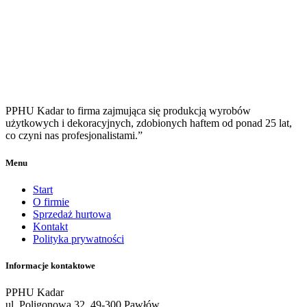
PPHU Kadar to firma zajmująca się produkcją wyrobów
użytkowych i dekoracyjnych, zdobionych haftem od ponad 25 lat,
co czyni nas profesjonalistami.”
Menu
Start
O firmie
Sprzedaż hurtowa
Kontakt
Polityka prywatności
Informacje kontaktowe
PPHU Kadar
ul. Poligonowa 32, 49-300 Pawłów