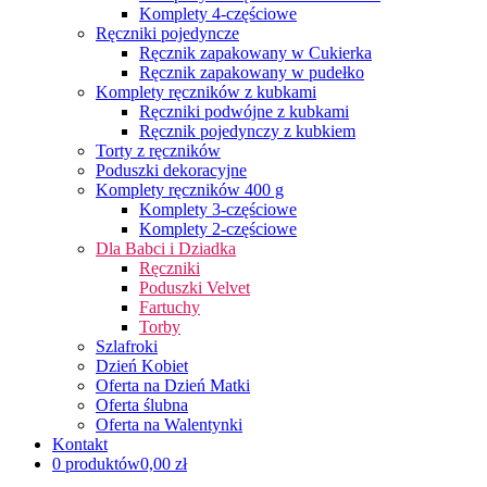
Komplety 4-częściowe
Ręczniki pojedyncze
Ręcznik zapakowany w Cukierka
Ręcznik zapakowany w pudełko
Komplety ręczników z kubkami
Ręczniki podwójne z kubkami
Ręcznik pojedynczy z kubkiem
Torty z ręczników
Poduszki dekoracyjne
Komplety ręczników 400 g
Komplety 3-częściowe
Komplety 2-częściowe
Dla Babci i Dziadka
Ręczniki
Poduszki Velvet
Fartuchy
Torby
Szlafroki
Dzień Kobiet
Oferta na Dzień Matki
Oferta ślubna
Oferta na Walentynki
Kontakt
0 produktów
0,00 zł