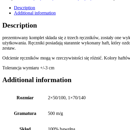
Description
Additional information
Description
prezentowany komplet składa się z trzech ręczników, zostały one w
użytkowania. Ręczniki posiadają starannie wykonany haft, który ozd
zestaw.
Odcienie ręczników mogą w rzeczywistości się różnić. Kolory haftó
Tolerancja wymiaru +/-3 cm
Additional information
Rozmiar
2×50/100, 1×70/140
Gramatura
500 m/g
Skład
100% bawełna