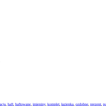
3
acja
,
haft
,
haftowane
,
imieniny
,
komplet
,
łazienka
,
ozdobne
,
prezent
,
p