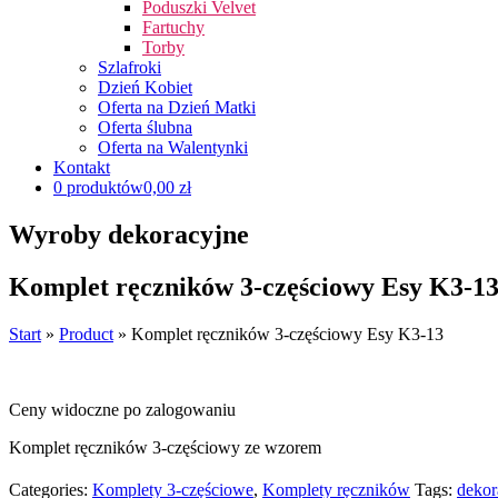
Poduszki Velvet
Fartuchy
Torby
Szlafroki
Dzień Kobiet
Oferta na Dzień Matki
Oferta ślubna
Oferta na Walentynki
Kontakt
0 produktów
0,00 zł
Wyroby dekoracyjne
Komplet ręczników 3-częściowy Esy K3-1
Start
»
Product
»
Komplet ręczników 3-częściowy Esy K3-13
Ceny widoczne po zalogowaniu
Komplet ręczników 3-częściowy ze wzorem
Categories:
Komplety 3-częściowe
,
Komplety ręczników
Tags:
dekor