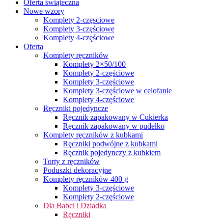
Oferta świąteczna
Nowe wzory
Komplety 2-częsciowe
Komplety 3-częściowe
Komplety 4-częściowe
Oferta
Komplety ręczników
Komplety 2×50/100
Komplety 2-częściowe
Komplety 3-częściowe
Komplety 3-częściowe w celofanie
Komplety 4-częściowe
Ręczniki pojedyncze
Ręcznik zapakowany w Cukierka
Ręcznik zapakowany w pudełko
Komplety ręczników z kubkami
Ręczniki podwójne z kubkami
Ręcznik pojedynczy z kubkiem
Torty z ręczników
Poduszki dekoracyjne
Komplety ręczników 400 g
Komplety 3-częściowe
Komplety 2-częściowe
Dla Babci i Dziadka
Ręczniki