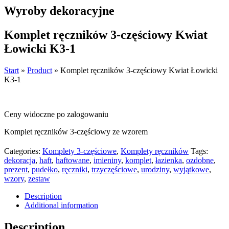
Wyroby dekoracyjne
Komplet ręczników 3-częściowy Kwiat
Łowicki K3-1
Start
»
Product
»
Komplet ręczników 3-częściowy Kwiat Łowicki
K3-1
Ceny widoczne po zalogowaniu
Komplet ręczników 3-częściowy ze wzorem
Categories:
Komplety 3-częściowe
,
Komplety ręczników
Tags:
dekoracja
,
haft
,
haftowane
,
imieniny
,
komplet
,
łazienka
,
ozdobne
,
prezent
,
pudełko
,
ręczniki
,
trzyczęściowe
,
urodziny
,
wyjątkowe
,
wzory
,
zestaw
Description
Additional information
Description