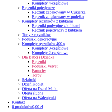
Komplety 4-częściowe
Ręczniki pojedyncze
Ręcznik zapakowany w Cukierka
Ręcznik zapakowany w pudełko
Komplety ręczników z kubkami
Ręczniki podwójne z kubkami
Ręcznik pojedynczy z kubkiem
Torty z ręczników
Poduszki dekoracyjne
Komplety ręczników 400 g
Komplety 3-częściowe
Komplety 2-częściowe
Dla Babci i Dziadka
Ręczniki
Poduszki Velvet
Fartuchy
Torby
Szlafroki
Dzień Kobiet
Oferta na Dzień Matki
Oferta ślubna
Oferta na Walentynki
Kontakt
0 produktów
0,00 zł